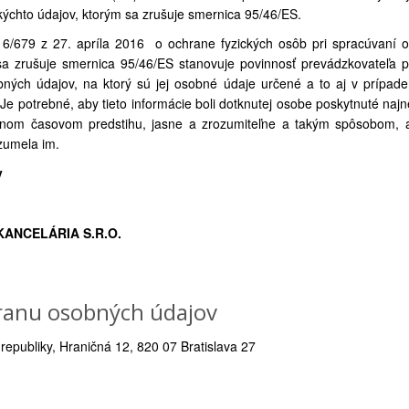
ýchto údajov, ktorým sa zrušuje smernica 95/46/ES.
6/679 z 27. apríla 2016 o ochrane fyzických osôb pri spracúvaní 
a zrušuje smernica 95/46/ES stanovuje povinnosť prevádzkovateľa p
ných údajov, na ktorý sú jej osobné údaje určené a to aj v prípade
e potrebné, aby tieto informácie boli dotknutej osobe poskytnuté najn
točnom časovom predstihu, jasne a zrozumiteľne a takým spôsobom, 
zumela im.
y
ANCELÁRIA S.R.O.
ranu osobných údajov
epubliky, Hraničná 12, 820 07 Bratislava 27