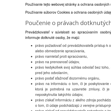
Používanie tejto webovej stránky a ochrana osobných
Používanie súborov Cookies a ochrana osobných údaj
Poučenie o právach dotknutýc
Prevádzkovateľ v súvislosti so spracúvaním osobn
informuje dotknuté osoby, že majú:
právo požadovať od prevádzkovateľa prístup k 
alebo obmedzenie spracúvania,
právo namietať proti spracúvaniu,
právo na prenosnosť údajov,
právo kedykoľvek svoj súhlas odvolať bez toho
pred jeho odvolaním,
právo podať sťažnosť dozornému orgánu,
právo na informáciu o tom, či je poskytovani
ktorá je potrebná na uzavretie zmluvy, či 
neposkytnutia takýchto údajov,
právo získať informáciu z akého zdroja pochádza
o tom, či údaje podchádzajú z verejne prístupný
právo získať od prevádzkovateľa potvrdenie o tom