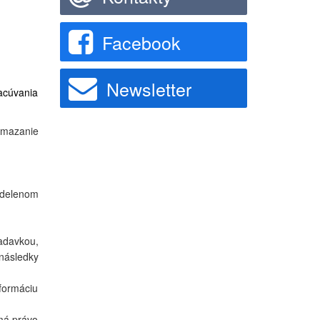
Facebook
Newsletter
acúvania
vymazanie
udelenom
adavkou,
následky
nformáciu
 má právo