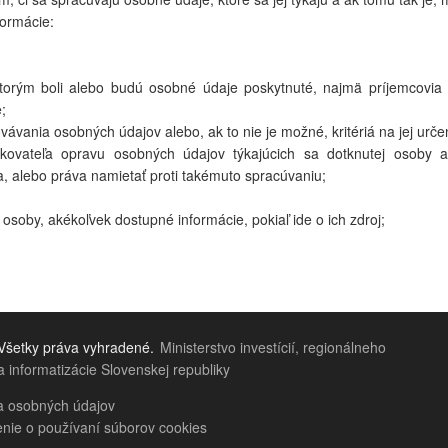
formácie:
ktorým boli alebo budú osobné údaje poskytnuté, najmä príjemcovia v
;
vania osobných údajov alebo, ak to nie je možné, kritériá na jej urče
kovateľa opravu osobných údajov týkajúcich sa dotknutej osoby a
 alebo práva namietať proti takémuto spracúvaniu;
osoby, akékoľvek dostupné informácie, pokiaľ ide o ich zdroj;
Všetky práva vyhradené.
Ministerstvo investícií, regionálneho
a informatizácie Slovenskej republiky
 osobných údajov
ie o používaní súborov cookies