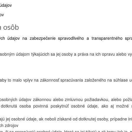
 údajov
ov
h osôb
ých údajov na zabezpečenie spravodlivého a transparentného spr
osobným údajom týkajúcich sa jej osoby a práva na ich opravu alebo 
, aby to malo vplyv na zákonnosť spracúvania založeného na súhlase 
e osobných údajov zákonnou alebo zmluvnou požiadavkou, alebo poži
je dotknutá osoba povinná poskytnúť osobné údaje, ako aj možné 
jú jej osobné údaje, ak neboli získané od dotknutej osoby, prípadne i
ch zdrojov
, či sa spracúvajú osobné údaje, ktoré sa jej týkajú a ak tomu tak je,