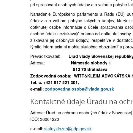
pri spracúvaní osobných údajov a o voľnom pohybe tak
Nariadenie Európskeho parlamentu a Radu (EÚ) 201
údajov a o voľnom pohybe takýchto údajov, ktorým s
dotknutej osobe informácie o účele spracovania osob
osobné údaje nezískavajú priamo od dotknutej osoby. J
získavaní jej osobných údajov, respektíve v dosta
týmito informáciami mohla skutočne oboznámiť a poro
Prevádzkovateľ:
Úrad vlády Slovenskej republik
Adresa:
Námestie slobody 1
813 70 Bratislava
Zodpovedná osoba: WITT&KLEIM ADVOKÁTSKA K
Tel. č. +421 917 521 301,
e-mail:
zodpovedna.osoba@vlada.gov.sk
Kontaktné údaje Úradu na och
Adresa: Úrad na ochranu osobných údajov Slovenskej r
IČO: 36064220
e-mail:
statny.dozor@pdp.gov.sk