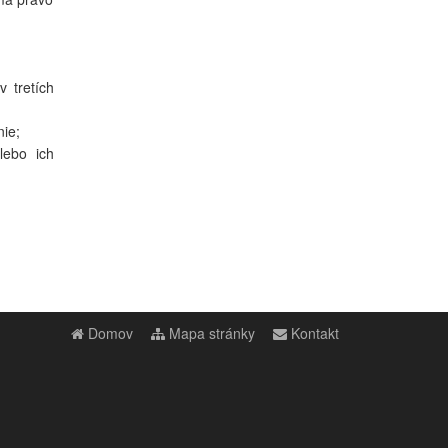
 tretích
nie;
lebo ich
Domov
Mapa stránky
Kontakt