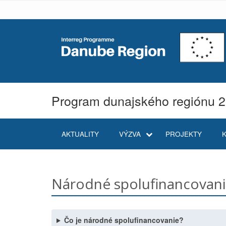
Program dunajského regiónu 
AKTUALITY
VÝZVA
PROJEKTY
Národné spolufinancovan
Čo je národné spolufinancovanie?